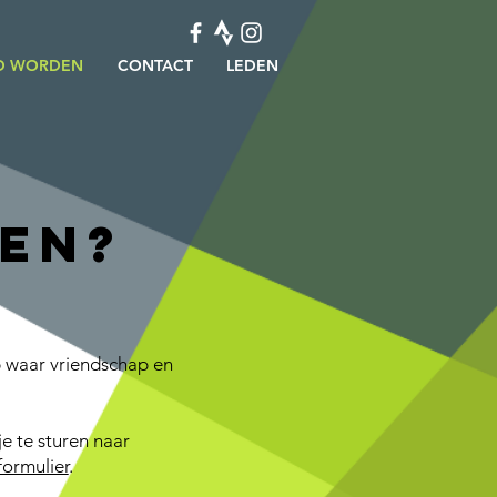
ID WORDEN
CONTACT
LEDEN
en?
ub waar vriendschap en
je te sturen naar
formulier
.