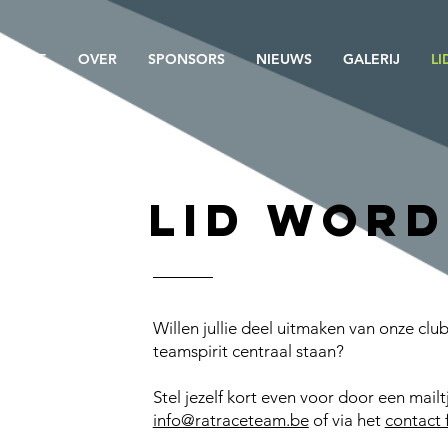
HOME
OVER
SPONSORS
NIEUWS
GALERIJ
L
Lid word
Willen jullie deel uitmaken van onze cl
teamspirit centraal staan?
Stel jeze
lf kort even voor door een mailt
info@ratraceteam.be
of via het
contact 