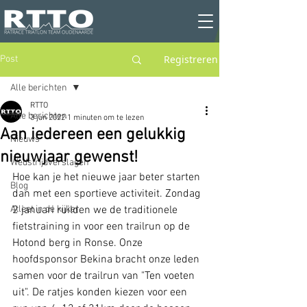
Registreren
Post
Alle berichten
RTTO
Alle berichten
3 jan 2022
1 minuten om te lezen
Aan iedereen een gelukkig
Nieuws
nieuwjaar gewenst!
Wedstrijdverslagen
Hoe kan je het nieuwe jaar beter starten 
Blog
dan met een sportieve activiteit. Zondag 
Atleet in de kijker
2 januari ruilden we de traditionele 
fietstraining in voor een trailrun op de 
Hotond berg in Ronse. Onze 
hoofdsponsor Bekina bracht onze leden 
samen voor de trailrun van "Ten voeten 
uit". De ratjes konden kiezen voor een 