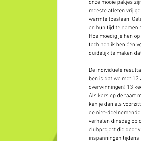
onze mooie pakjes zij
meeste atleten vrij g
warmte toeslaan. Gelu
en hun tijd te nemen 
Hoe moedig je hen op
toch heb ik hen één v
duidelijk te maken da
De individuele resultat
ben is dat we met 13 
overwinningen! 13 ke
Als kers op de taart 
kan je dan als voorzit
de niet-deelnemende r
verhalen dinsdag op d
clubproject die door v
inspanningen tijdens d