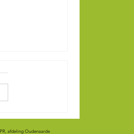
ACE TRIATLON TEAM
NAARDE IN DE KIJKER
RPR, afdeling Oudenaarde