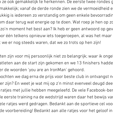
n ze ook gemakkelijk te herkennen. De eerste twee rondes 
emakkelijk; vanaf de derde ronde zien we de vermoeidheid e
kkig is iedereen zo verstandig om geen enkele bevoorradin
om daar terug wat energie op te doen. Wat roep je hen op 
 zo’n moment het best aan? Ik heb er geen antwoord op ge
oor één telkens opnieuw iets toegeroepen, al was het maar
t we er nog steeds waren, dat we zo trots op hen zijn!
en zijn voor mij persoonlijk niet zo belangrijk; waar ik ongelo
atleten aan de start zijn gekomen en we 13 finishers hadde
er de woorden ‘you are an IronMan’ gehoord.
mochten we dag erna de prijs voor beste club in ontvangst 
ter zijn? En weet je wat mij op z’n minst evenveel deugd dee
atjes met jullie hebben meegeleefd. De vele Facebook-beri
e eerste training na de wedstrijd waren daar het bewijs van.
ele ratjes werd gedragen. Bedankt aan de sportieve cel voor
e voorbereiding! Bedankt aan alle ratjes voor het geloof in