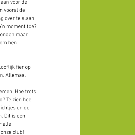
gaan voor de 
n vooral de 
g over te slaan 
zo’n moment toe? 
vonden maar 
 om hen 
oflijk fier op 
n. Allemaal 
nemen. Hoe trots 
d? Te zien hoe 
chtjes en de 
 Dit is een 
 alle 
 onze club! 