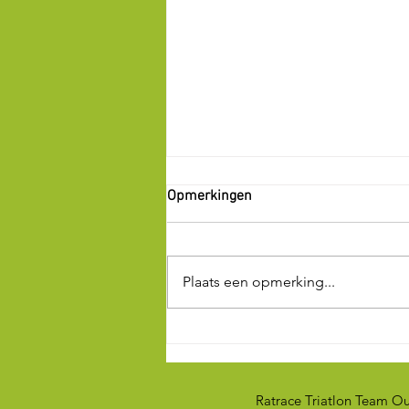
Opmerkingen
Plaats een opmerking...
Fantastische 2e editie van de
RTTO sportdag
Ratrace Triatlon Team O