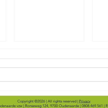
De drukkere weken beginnen
RATR
te komen
OUDE
Copyright ©2026 | All rights reserved |
Privacy
udenaarde vzw | Ronseweg 124, 9700 Oudenaarde | 0808.469.561 | 