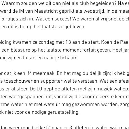
. Waarom zouden we dit dan niet als club begeleiden? Na e
werd de IM van Maastricht geprikt als wedstrijd. In de ma
5 ratjes zich in. Wat een succes! We waren al vrij snel de c
en dit is tot op het laatste zo gebleven.
ding kwamen ze zondag met 13 aan de start. Koen de Paep
een blessure op het laatste moment forfait geven. Heel ja
dig zijn en luisteren naar je lichaam!
r dat ik een IM meemaak. En het mag duidelijk zijn; ik heb g
 als toeschouwer en supporter wel te verstaan. Wat een sfeer
 er al sfeer. De DJ pept de atleten met zijn muziek wat op.
eten wat ‘gespannen’ uit, vooral zij die voor de eerste keer
warme water niet met wetsuit mag gezwommen worden, zorgt
 niet voor de nodige geruststelling.
 dan weer moed; elke 5” gaan er 3 atleten te water, wat maa