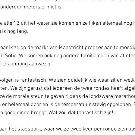
honderden meters er niet is.
e alle 13 uit het water zie komen en ze lijken allemaal nog hee
 is nog lang.
waar ik ze op de markt van Maastricht probeer aan te moed
en Sofie. We komen ook nog andere familieleden van atleten 
RTTO-aanhang aanwezig!
olgen is fantastisch! We zien duidelijk wie waar zit en welk 
en. We zijn gerust dat iedereen de twee rondes heeft afge
 de morele steun te geven tijdens de loodzware maratho
 er helemaal door en is de temperatuur stevig opgelopen. 
en goed einde brengt. Wat zou dat fantastisch zijn!!
aan het stadspark, waar we ze twee keer per ronde zien pa