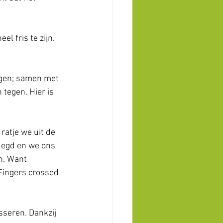
l fris te zijn. 
igen; samen met 
tegen. Hier is 
ratje we uit de 
legd en we ons 
n. Want 
Fingers crossed 
sseren. Dankzij 