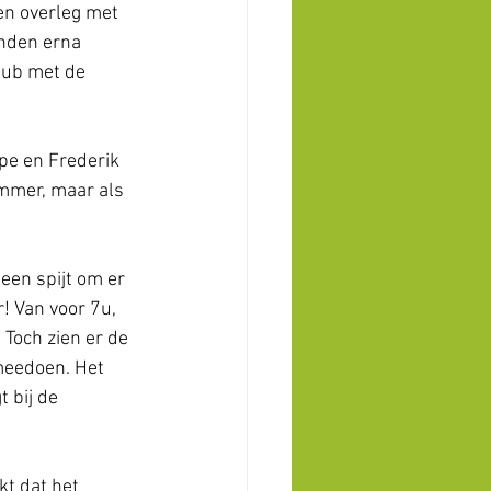
en overleg met 
anden erna 
lub met de 
e en Frederik 
mmer, maar als 
een spijt om er 
! Van voor 7u, 
 Toch zien er de 
 meedoen. Het 
 bij de 
kt dat het 