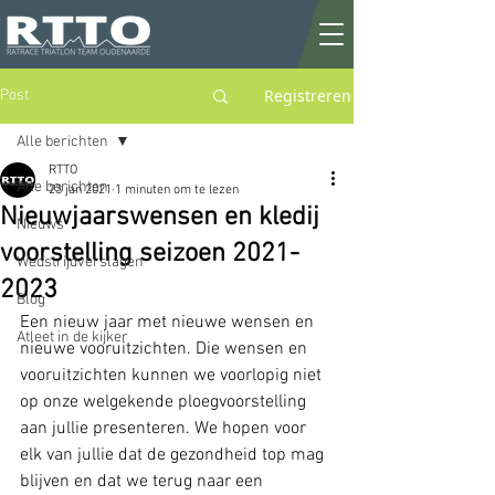
Registreren
Post
Alle berichten
RTTO
Alle berichten
23 jan 2021
1 minuten om te lezen
Nieuwjaarswensen en kledij
Nieuws
voorstelling seizoen 2021-
Wedstrijdverslagen
2023
Blog
Een nieuw jaar met nieuwe wensen en 
Atleet in de kijker
nieuwe vooruitzichten. Die wensen en 
vooruitzichten kunnen we voorlopig niet 
op onze welgekende ploegvoorstelling 
aan jullie presenteren. We hopen voor 
elk van jullie dat de gezondheid top mag 
blijven en dat we terug naar een 