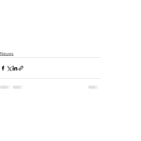
Nieuws
Alles weergeven
Recente blogposts