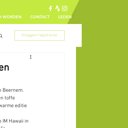
ID WORDEN
CONTACT
LEDEN
Inloggen/registreren
en
in Beernem. 
n toffe 
warme editie 
 IM Hawaii in 