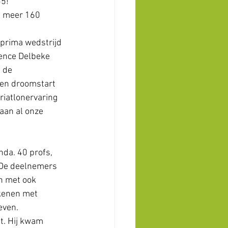
55!
p meer 160 
 prima wedstrijd 
rence Delbeke 
 de 
en droomstart 
riatlonervaring 
aan al onze 
da. 40 profs, 
De deelnemers 
n met ook 
ekenen met 
ven. 
t. Hij kwam 