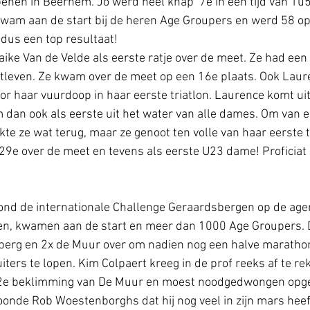
benen in Beernem. Jo werd heel knap  7e in een tijd van 1u
wam aan de start bij de heren Age Groupers en werd 58 o
dus een top resultaat!
ke Van de Velde als eerste ratje over de meet. Ze had een
uitleven. Ze kwam over de meet op een 16e plaats. Ook Lau
oor haar vuurdoop in haar eerste triatlon. Laurence komt uit
an ook als eerste uit het water van alle dames. Om van e
te ze wat terug, maar ze genoot ten volle van haar eerste t
9e over de meet en tevens als eerste U23 dame! Proficiat 
ond de internationale Challenge Geraardsbergen op de agen
n, kwamen aan de start en meer dan 1000 Age Groupers. 
erg en 2x de Muur over om nadien nog een halve maratho
iters te lopen. Kim Colpaert kreeg in de prof reeks af te r
 2e beklimming van De Muur en moest noodgedwongen opge
oonde Rob Woestenborghs dat hij nog veel in zijn mars heef