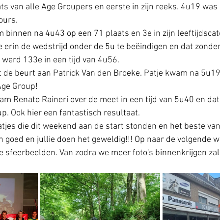
ts van alle Age Groupers en eerste in zijn reeks. 4u19 was 
ours.
innen na 4u43 op een 71 plaats en 3e in zijn leeftijdscat
 erin de wedstrijd onder de 5u te beëindigen en dat zonder
 werd 133e in een tijd van 4u56.
t de beurt aan Patrick Van den Broeke. Patje kwam na 5u19
Age Group! 
wam Renato Raineri over de meet in een tijd van 5u40 en dat
up. Ook hier een fantastisch resultaat.
ratjes die dit weekend aan de start stonden en het beste van
 goed en jullie doen het geweldig!!! Op naar de volgende 
 sfeerbeelden. Van zodra we meer foto's binnenkrijgen zal 