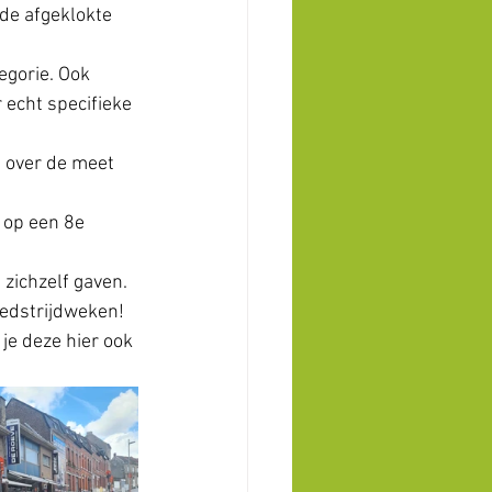
de afgeklokte 
egorie. Ook 
 echt specifieke 
 over de meet 
 op een 8e 
 zichzelf gaven. 
wedstrijdweken!
je deze hier ook 