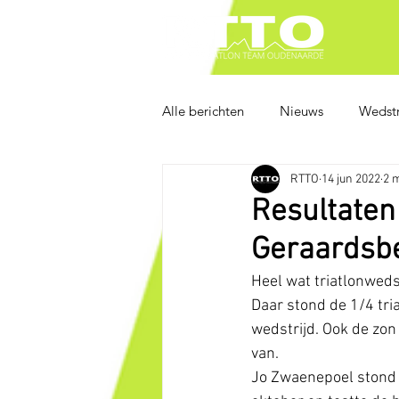
Alle berichten
Nieuws
Wedstr
RTTO
14 jun 2022
2 
Resultaten
Geraardsb
Heel wat triatlonweds
Daar stond de 1/4 tri
wedstrijd. Ook de zo
van.
Jo Zwaenepoel stond a