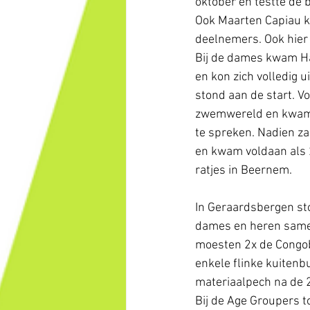
oktober en testte de 
Ook Maarten Capiau k
deelnemers. Ook hier 
Bij de dames kwam Hai
en kon zich volledig 
stond aan de start. V
zwemwereld en kwam d
te spreken. Nadien zak
en kwam voldaan als 2
ratjes in Beernem.
In Geraardsbergen st
dames en heren same
moesten 2x de Congob
enkele flinke kuitenbu
materiaalpech na de
Bij de Age Groupers t