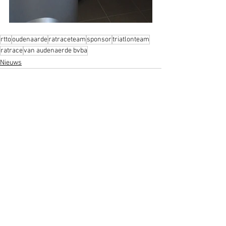
rtto
oudenaarde
ratraceteam
sponsor
triatlonteam
ratrace
van audenaerde bvba
Nieuws
Alles weergeven
Recente blogposts