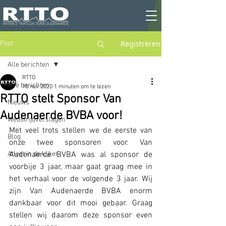
Registreren
Post
Alle berichten
RTTO
Alle berichten
15 nov 2020
1 minuten om te lezen
RTTO stelt Sponsor Van
Nieuws
Audenaerde BVBA voor!
Wedstrijdverslagen
Met veel trots stellen we de eerste van 
Blog
onze twee sponsoren voor. Van 
Atleet in de kijker
Audenaerde BVBA was al sponsor de 
voorbije 3 jaar, maar gaat graag mee in 
het verhaal voor de volgende 3 jaar. Wij 
zijn Van Audenaerde BVBA enorm 
dankbaar voor dit mooi gebaar. Graag 
stellen wij daarom deze sponsor even 