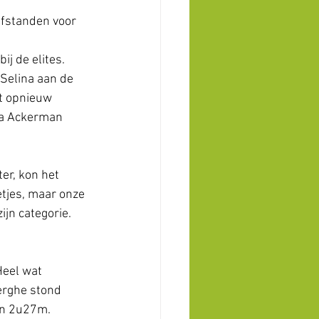
afstanden voor 
j de elites. 
Selina aan de 
t opnieuw 
na Ackerman 
er, kon het 
etjes, maar onze 
ijn categorie. 
Heel wat 
erghe stond 
 in 2u27m. 