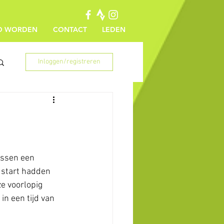
ID WORDEN
CONTACT
LEDEN
Inloggen/registreren
ussen een 
 start hadden 
e voorlopig 
n een tijd van 