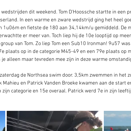
wedstrijden dit weekend. Tom D'Hoossche startte in een pra
serland. In een warme en zware wedstrijd ging het heel go
 1u06m en fietste de 180 aan 34,14km/u gemiddeld. De m
rwachtte er meer van. Toch liep hij de 10e looptijd op mee
 group van Tom. Zo liep Tom een Sub10 Ironman! 9u57 was h
7e plaats op in de categorie M45-49 en een 79e plaats op 
 je alleen maar tevreden mee zijn in deze warme omstandi
 zaterdag de Northsea swim door. 3,5km zwemmen in het z
k Mahieu en Patrick Vanden Broeke kwamen aan de start e
 zijn categorie en 15e overaal. Patrick werd 7e in zijn leefti