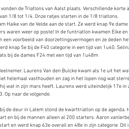
 vonden de Triatlons van Aalst plaats. Verschillende korte 
. van 1/8 tot 1/4. Onze ratjes starten in de 1/8 triatlons.
am Haike van de Velde aan de start. Ze werd knap 9e dame bi
rs waren weer op poste! In de funtriatlon kwamen Elke en 
ijn een voorbeeld van doorzettingsvermogen en ze deden he
erd knap 5e bij de F40 categorie in een tijd van 1u40. Seli
ats bij de dames F24 met een tijd van 1u48m
deelnemer. Laurens Van den Bulcke kwam als 1e uit het wat
niet helemaal vasthouden en zag in het lopen nog wat sterr
hij wat in zijn mars heeft. Laurens werd uiteindelijk 17e in z
23. Op naar de volgende.
bij de deur in Latem stond de kwarttriatlon op de agenda. 
rt en bij de mannen alleen al 200 starters. Aaron vanlerb
start en werd knap 63e overall en 48e in zijn categorie. Dit