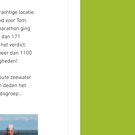
chtige locatie. 
ed voor Tom. 
arathon ging 
r dan 171 
et verdict. 
meer dan 1100 
gheden! 
oute zeewater 
n deden het 
jdsgroep...