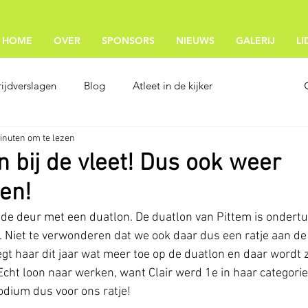
HOME
OVER
SPONSORS
NIEUWS
GALERIJ
L
ijdverslagen
Blog
Atleet in de kijker
inuten om te lezen
n bij de vleet! Dus ook weer
en!
 de deur met een duatlon. De duatlon van Pittem is ondert
Niet te verwonderen dat we ook daar dus een ratje aan de
egt haar dit jaar wat meer toe op de duatlon en daar wordt z
cht loon naar werken, want Clair werd 1e in haar categorie i
dium dus voor ons ratje!