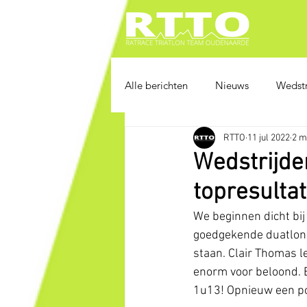
Alle berichten
Nieuws
Wedstr
RTTO
11 jul 2022
2 m
Wedstrijde
topresultat
We beginnen dicht bij
goedgekende duatlon. 
staan. Clair Thomas l
enorm voor beloond. E
1u13! Opnieuw een po